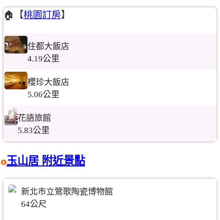
🏠【
桃園訂房
】
住都大飯店
4.19公里
櫻珍大飯店
5.06公里
花語旅館
5.83公里
玉山居 附近景點
新北市立鶯歌陶瓷博物館
64公尺