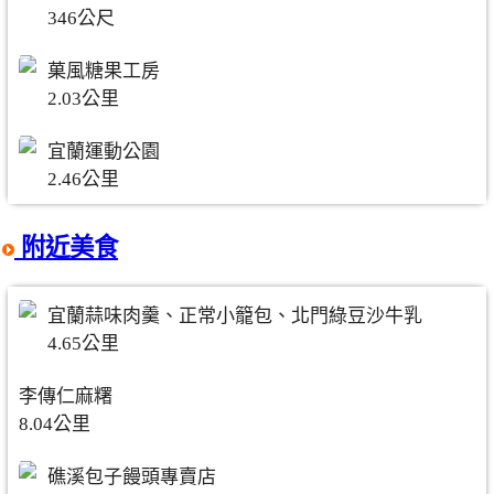
346公尺
菓風糖果工房
2.03公里
宜蘭運動公園
2.46公里
附近美食
宜蘭蒜味肉羹、正常小籠包、北門綠豆沙牛乳
4.65公里
李傳仁麻糬
8.04公里
礁溪包子饅頭專賣店