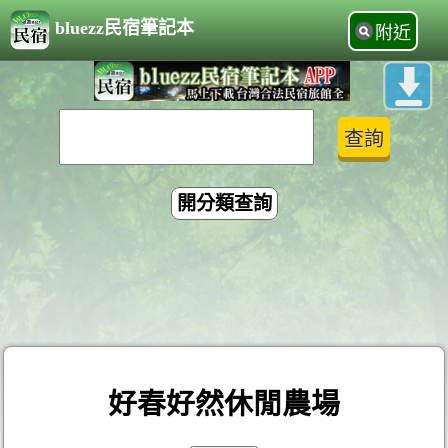
bluezz民宿筆記本
附近
開分類查詢
好春好然休閒農場