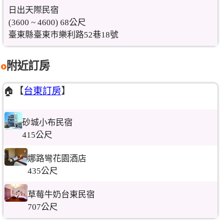
日出天際民宿
(3600 ~ 4600) 68公尺
臺東縣臺東市樂利路52巷18號
附近訂房
🏠【
台東訂房
】
砂城小布民宿
415公尺
娜路彎花園酒店
435公尺
草莓牛奶台東民宿
707公尺