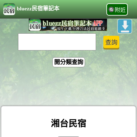
bluezz民宿筆記本
附近
開分類查詢
湘台民宿