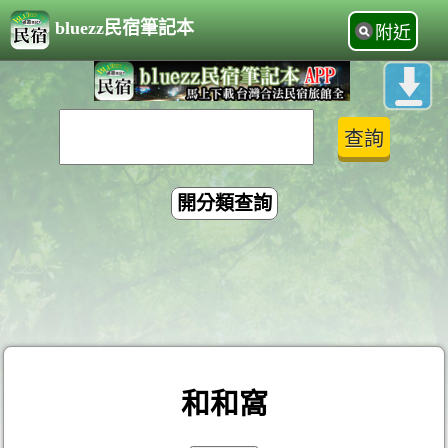
bluezz民宿筆記本
附近
開分類查詢
和和窩