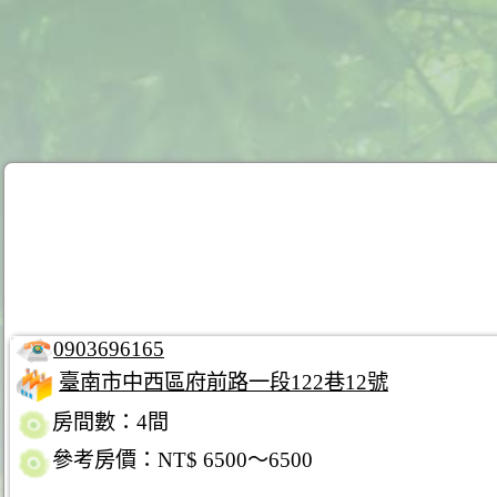
0903696165
臺南市中西區府前路一段122巷12號
房間數：4間
參考房價：NT$ 6500～6500