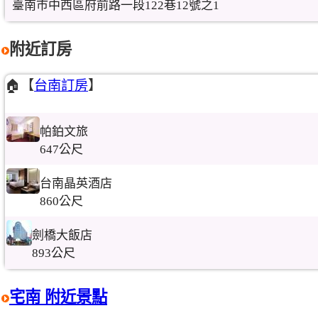
臺南市中西區府前路一段122巷12號之1
附近訂房
🏠【
台南訂房
】
帕鉑文旅
647公尺
台南晶英酒店
860公尺
劍橋大飯店
893公尺
宅南 附近景點