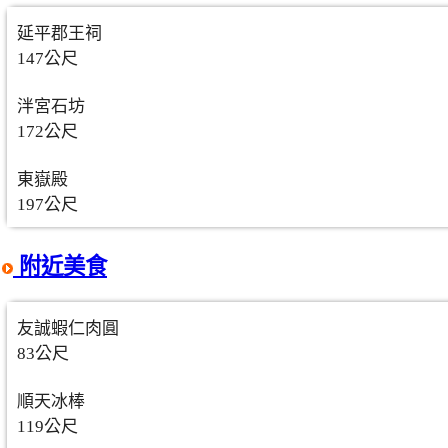
延平郡王祠
147公尺
泮宮石坊
172公尺
東嶽殿
197公尺
附近美食
友誠蝦仁肉圓
83公尺
順天冰棒
119公尺