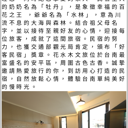
的奶奶名為「牡丹」，是象徵幸福的百
花之王 ，爺爺名為「水林」，意為川
流不息的大海與森林。​結合祖父母名
字，並以接待至親好友的心情，迎接每
位旅客，成就了這間旅宿。民宿的努
力，也獲交通部觀光局肯定，頒布「好
客民宿」獎章。花水木文旅位於台南最
富盛名的安平區，周圍古色古香。誠摯
邀請熱愛旅行的你，到訪用心打造的民
宿，自然放鬆心情，體驗台南單純美好
的慢時光。