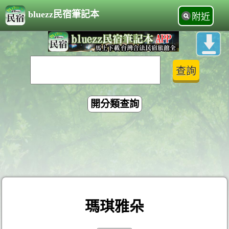
bluezz民宿筆記本
附近
開分類查詢
瑪琪雅朵