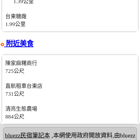
1.39公里
台東糖廠
1.99公里
附近美食
陳家麻糬商行
725公尺
直航租車台東店
731公尺
清亮生態農場
884公尺
bluezz民宿筆記本
,本網使用政府開放資料,由bluezz