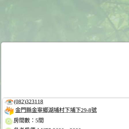
(082)323118
金門縣金寧鄉湖埔村下埔下29-8號
房間數：5間