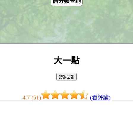
開分類查詢
大一點
4.7 (51)
(看評論)