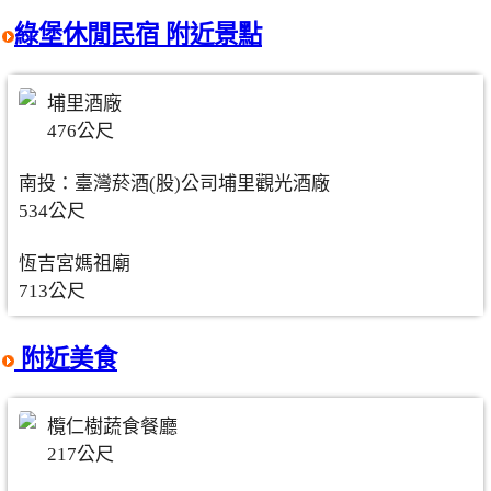
綠堡休閒民宿 附近景點
埔里酒廠
476公尺
南投：臺灣菸酒(股)公司埔里觀光酒廠
534公尺
恆吉宮媽祖廟
713公尺
附近美食
欖仁樹蔬食餐廳
217公尺