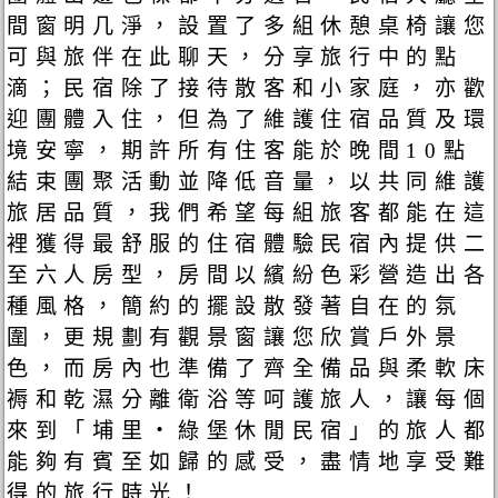
間窗明几淨，設置了多組休憩桌椅讓您
可與旅伴在此聊天，分享旅行中的點
滴；民宿除了接待散客和小家庭，亦歡
迎團體入住，但為了維護住宿品質及環
境安寧，期許所有住客能於晚間10點
結束團聚活動並降低音量，以共同維護
旅居品質，我們希望每組旅客都能在這
裡獲得最舒服的住宿體驗民宿內提供二
至六人房型，房間以繽紛色彩營造出各
種風格，簡約的擺設散發著自在的氛
圍，更規劃有觀景窗讓您欣賞戶外景
色，而房內也準備了齊全備品與柔軟床
褥和乾濕分離衛浴等呵護旅人，讓每個
來到「埔里‧綠堡休閒民宿」的旅人都
能夠有賓至如歸的感受，盡情地享受難
得的旅行時光！