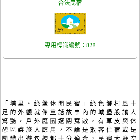
合法民宿
專用標識編號：828
「埔里‧綠堡休閒民宿」綠色鄉村風十
足的外觀就像童話故事內的城堡般讓人
驚艷，戶外庭園遼闊寬敞，有草皮與休
憩區讓旅人應用，不論是散客住宿或是
團體出遊包棟都十分適合，民宿大廳空