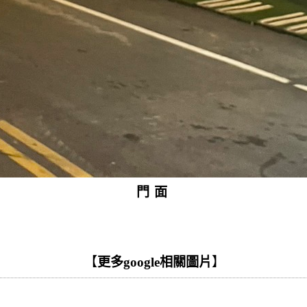
門面
【
更多google相關圖片
】