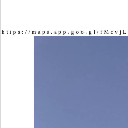
https://maps.app.goo.gl/fMcv