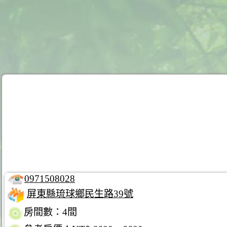
0971508028
屏東縣琉球鄉民生路39號
房間數：4間