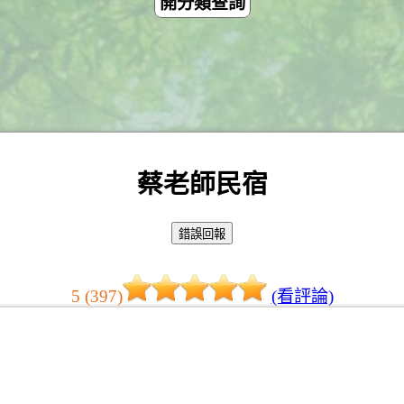
開分類查詢
蔡老師民宿
5 (397)
(看評論)