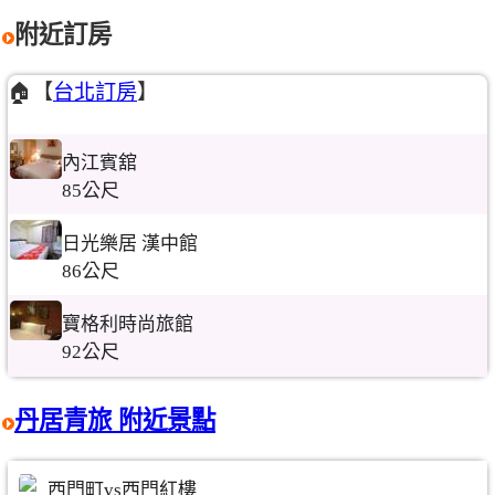
附近訂房
🏠【
台北訂房
】
內江賓舘
85公尺
日光樂居 漢中館
86公尺
寶格利時尚旅館
92公尺
丹居青旅 附近景點
西門町vs西門紅樓