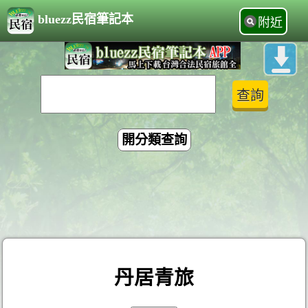
bluezz民宿筆記本
附近
開分類查詢
丹居青旅