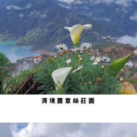
清境露意絲莊園