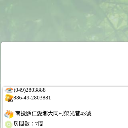
(049)2803888
886-49-2803881
南投縣仁愛鄉大同村榮光巷43號
房間數：7間