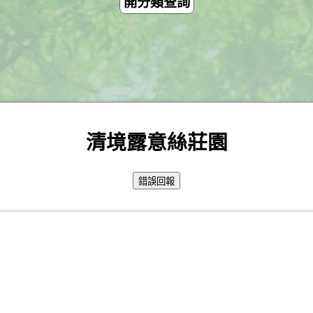
開分類查詢
清境露意絲莊園