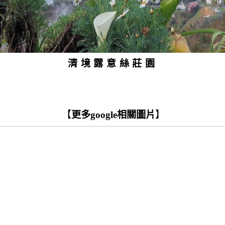
清境露意絲莊園
【
更多google相關圖片
】