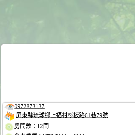
0972873137
屏東縣琉球鄉上福村杉板路61巷79號
房間數：12間