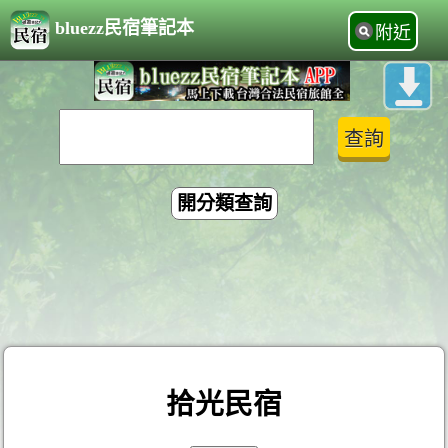
bluezz民宿筆記本
附近
開分類查詢
拾光民宿