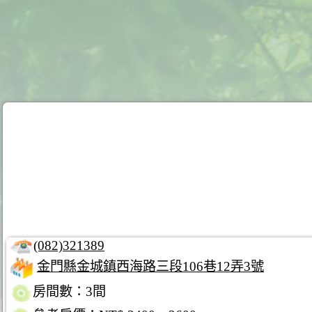
(082)321389
金門縣金城鎮西海路三段106巷12弄3號
房間數：3間