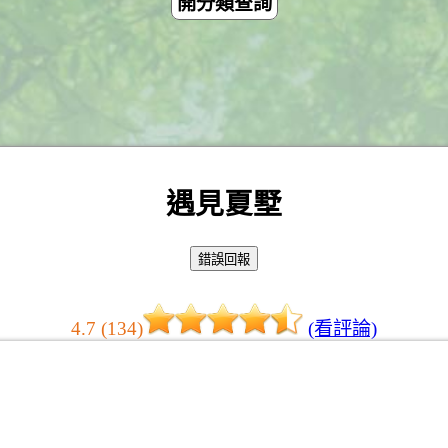
開分類查詢
遇見夏墅
4.7 (134)
(看評論)