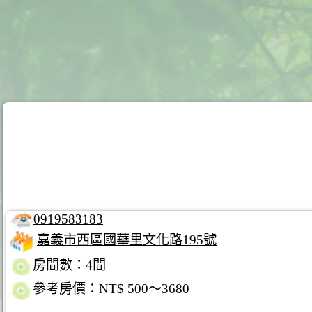
0919583183
嘉義市西區國華里文化路195號
房間數：4間
參考房價：NT$ 500～3680