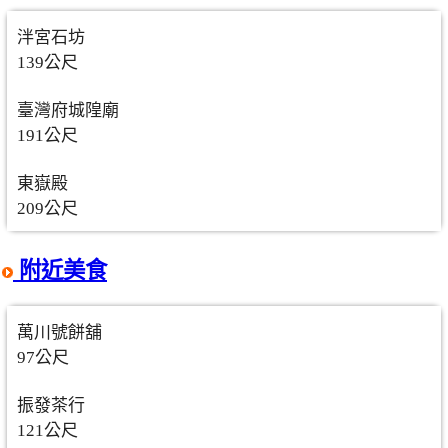
泮宮石坊
139公尺
臺灣府城隍廟
191公尺
東嶽殿
209公尺
附近美食
萬川號餅舖
97公尺
振發茶行
121公尺