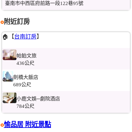
臺南市中西區府前路一段122巷95號
附近訂房
🏠【
台南訂房
】
帕鉑文旅
436公尺
劍橋大飯店
689公尺
小鹿文娛─劇院酒店
784公尺
愉品居 附近景點