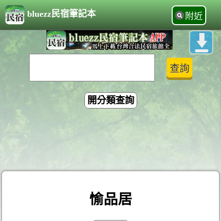
bluezz民宿筆記本
附近
開分類查詢
愉品居