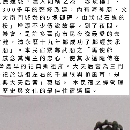
普羅民遮城，漢人則稱之為「赤崁樓」、
300多年的整修改建，內有海神廟、文
自大南門城邊的9塊御碑，由狀似石龜的
嵌樓」增添不少傳說故事。到了夜間，
音樂會，是許多臺南市民夜晚最愛的去
年官建，清永曆十九年鄭成功子鄭經於承
武廟」。本民宿緊鄰武廟之「馬使爺
，感念其殉主的忠心，使其永遠隨侍在
灣最早的祀典媽祖廟。大天后宮為三門
陪祀於媽祖左右的千里眼與順風耳，是
典大天后宮」莫屬。 本民宿之經營理
南歷史與文化的最佳住宿選擇。