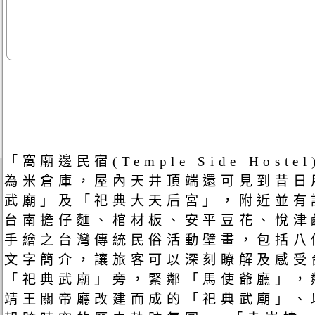
「窩廟邊民宿(Temple Side H
為米倉庫，屋內天井頂端還可見到昔日
武廟」及「祀典大天后宮」，附近並有
台南擔仔麵、棺材板、安平豆花、悅津
手繪之台灣傳統民俗活動壁畫，包括八
文字簡介，讓旅客可以深刻瞭解及感受
「祀典武廟」旁，緊鄰「馬使爺廳」，
靖王關帝廳改建而成的「祀典武廟」、