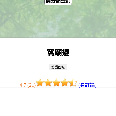
開分類查詢
窩廟邊
4.7 (21)
(看評論)