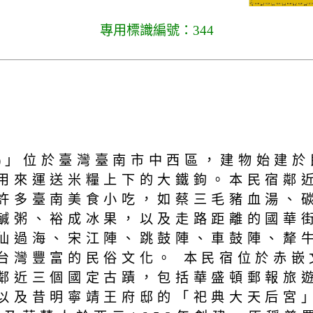
專用標識編號：344
ostel)」位於臺灣臺南市中西區，建物
用來運送米糧上下的大鐵鉤。本民宿鄰
許多臺南美食小吃，如蔡三毛豬血湯、
鹹粥、裕成冰果，以及走路距離的國華
仙過海、宋江陣、跳鼓陣、車鼓陣、犛
台灣豐富的民俗文化。 本民宿位於赤嵌
鄰近三個國定古蹟，包括華盛頓郵報旅
以及昔明寧靖王府邸的「祀典大天后宮