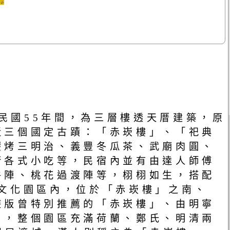
始建於民國55年間，為三層樓透天厝建築，原
近三個國定古蹟：「赤崁樓」、「祀典
碳烤三明治、義豐冬瓜茶、武廟肉圓、
街各式小吃等，民宿內並有由達人師傅
牛陣、桃花過渡陣等，栩栩如生，搭配
文化園區內，位於「赤崁樓」之南、
遊版曾特別推薦的「赤崁樓」、由明寧
」，整個園區充滿荷蘭、鄭氏、明清兩