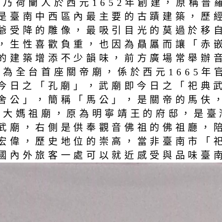
」乃荷蘭人於西元1652年創建，原稱
是臺南中西區內最主要的古蹟建築，歷經
爺受降的雕像，最吸引目光的莫過於移
，生性喜歡負重，也因為贔屭而讓「赤
的建築增添不少韻味，前方廣場常舉辦
，為全台首座關帝廟，係於西元1665
即今日之「孔廟」，武廟即今日之「祀典
舍公」，簡稱「馬公」，是關帝的馬伕
南大媽祖廟，原為明寧靖王的府邸，是臺
武廟，右側是供奉觀音佛祖的佛祖廳，
宏偉，歷史地位的崇高，當非臺南市「祀
國內外旅客一處可以就近感受與品味臺