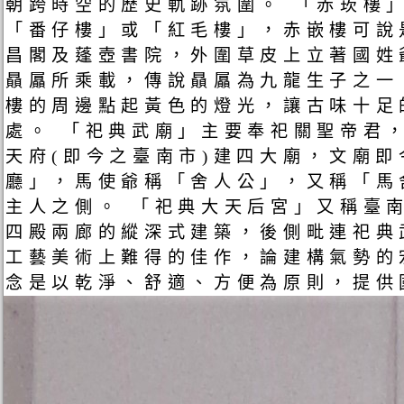
朝跨時空的歷史軌跡氛圍。 「赤崁樓
「番仔樓」或「紅毛樓」，赤嵌樓可說
昌閣及蓬壺書院，外圍草皮上立著國姓
贔屭所乘載，傳說贔屭為九龍生子之一
樓的周邊點起黃色的燈光，讓古味十足
處。 「祀典武廟」主要奉祀關聖帝君
天府(即今之臺南市)建四大廟，文廟
廳」，馬使爺稱「舍人公」，又稱「馬
主人之側。 「祀典大天后宮」又稱臺
四殿兩廊的縱深式建築，後側毗連祀典
工藝美術上難得的佳作，論建構氣勢的
念是以乾淨、舒適、方便為原則，提供