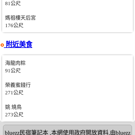
81公尺
媽祖樓天后宮
176公尺
附近美食
海龍肉粽
91公尺
榮義蜜餞行
271公尺
姚 燒鳥
273公尺
bluezz民宿筆記本
,本網使用政府開放資料,由bluezz