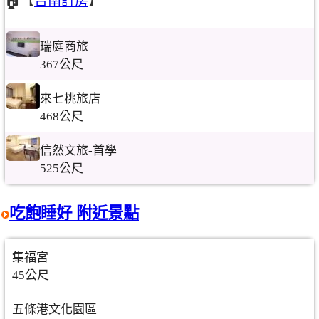
🏠【
台南訂房
】
瑞庭商旅
367公尺
來七桃旅店
468公尺
信然文旅-首學
525公尺
吃飽睡好 附近景點
集福宮
45公尺
五條港文化園區