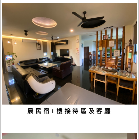
晨民宿1樓接待區及客廳