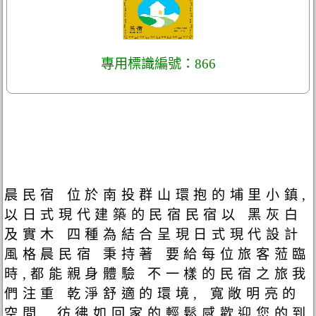
專用標識編號：866
晨民宿 位於南投群山環抱的埔里小鎮,
以日式現代建築的民宿民宿以 黑灰白
及實木 四種為結合呈現日式現代設計
風格晨民宿 秉持著 要給每位旅客蒞臨
時,都能親身體驗 不一樣的民宿之旅我
們注重 乾淨舒適的環境, 寬敞明亮的
空間, 彷彿如回家的輕鬆感歡迎您的到