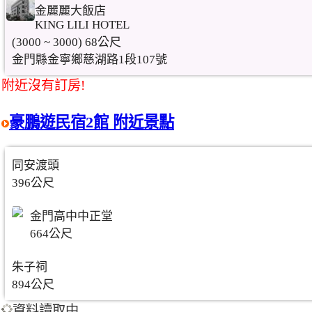
金麗麗大飯店
KING LILI HOTEL
(3000 ~ 3000) 68公尺
金門縣金寧鄉慈湖路1段107號
附近沒有訂房!
豪鵬遊民宿2館 附近景點
同安渡頭
396公尺
金門高中中正堂
664公尺
朱子祠
894公尺
資料讀取中...