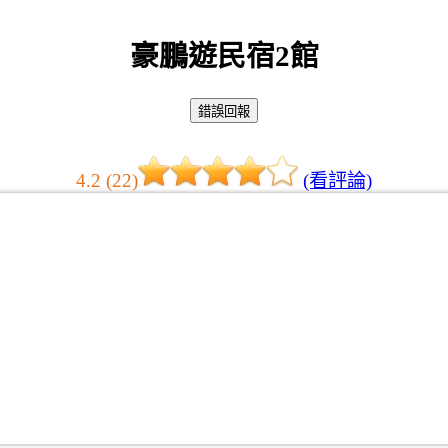
豪鵬遊民宿2館
4.2 (22)
(看評論)