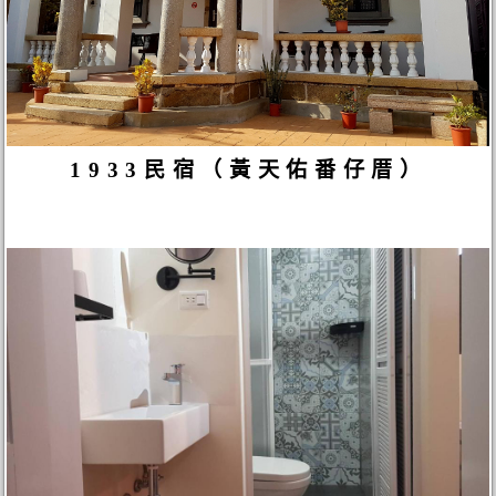
1933民宿（黃天佑番仔厝）