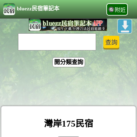
bluezz民宿筆記本
附近
開分類查詢
灣岸175民宿