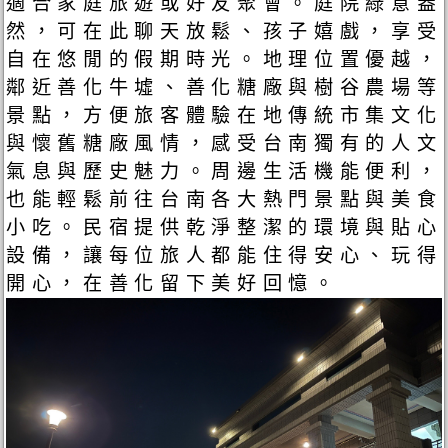
適合家庭旅遊或好友聚會。庭院綠意盎
然，可在此聊天放鬆、孩子嬉戲，享受
自在悠閒的假期時光。地理位置優越，
鄰近善化牛墟、善化糖廠與樹谷農場等
景點，方便旅客體驗在地傳統市集文化
與懷舊糖廠風情，感受台南獨有的人文
氣息與歷史魅力。周邊生活機能便利，
也能輕鬆前往台南各大熱門景點與美食
小吃。民宿提供乾淨整潔的環境與貼心
設備，讓每位旅人都能住得安心、玩得
開心，在善化留下美好回憶。