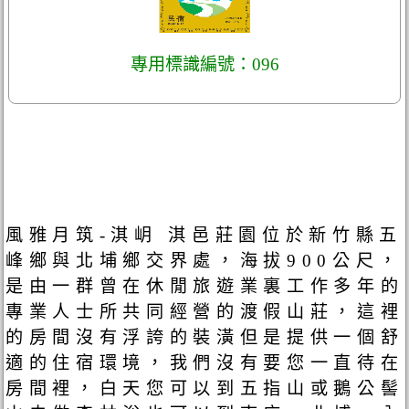
專用標識編號：096
風雅月筑-淇岄 淇邑莊園位於新竹縣五
峰鄉與北埔鄉交界處，海拔900公尺，
是由一群曾在休閒旅遊業裏工作多年的
專業人士所共同經營的渡假山莊，這裡
的房間沒有浮誇的裝潢但是提供一個舒
適的住宿環境，我們沒有要您一直待在
房間裡，白天您可以到五指山或鵝公髻