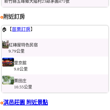
新竹縣五峰鄉大隘村23鄰茅圃471號
附近訂房
🏠【
苗栗訂房
】
紅磚屋特色民宿
9.79公里
里京館
9.8公里
栗田庄
10.55公里
淇邑莊園 附近景點