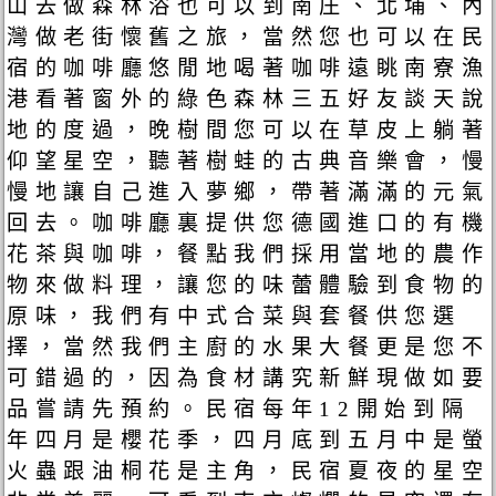
山去做森林浴也可以到南庄、北埔、內
灣做老街懷舊之旅，當然您也可以在民
宿的咖啡廳悠閒地喝著咖啡遠眺南寮漁
港看著窗外的綠色森林三五好友談天說
地的度過，晚樹間您可以在草皮上躺著
仰望星空，聽著樹蛙的古典音樂會，慢
慢地讓自己進入夢鄉，帶著滿滿的元氣
回去。咖啡廳裏提供您德國進口的有機
花茶與咖啡，餐點我們採用當地的農作
物來做料理，讓您的味蕾體驗到食物的
原味，我們有中式合菜與套餐供您選
擇，當然我們主廚的水果大餐更是您不
可錯過的，因為食材講究新鮮現做如要
品嘗請先預約。民宿每年12開始到隔
年四月是櫻花季，四月底到五月中是螢
火蟲跟油桐花是主角，民宿夏夜的星空