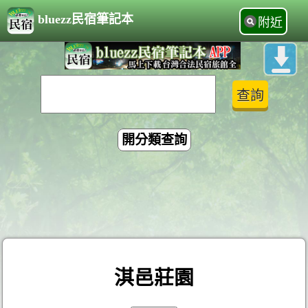
bluezz民宿筆記本
附近
開分類查詢
淇邑莊園