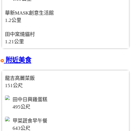
華新MASK創意生活館
1.2公里
田中窯燒貓村
1.21公里
附近美食
龍吉高麗菜飯
151公尺
田中日興雞蛋糕
495公尺
甲菜蔬食早午餐
643公尺