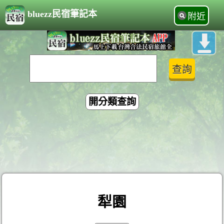
bluezz民宿筆記本
附近
開分類查詢
犁園