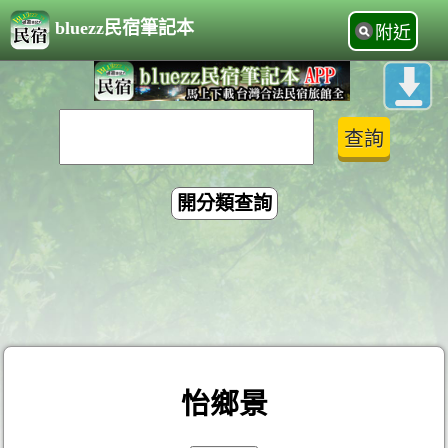
bluezz民宿筆記本
附近
開分類查詢
怡鄉景