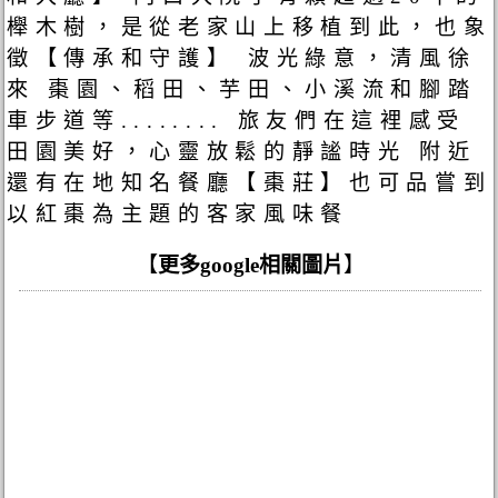
櫸木樹，是從老家山上移植到此，也象
徵【傳承和守護】 波光綠意，清風徐
來 棗園、稻田、芋田、小溪流和腳踏
車步道等........ 旅友們在這裡感受
田園美好，心靈放鬆的靜謐時光 附近
還有在地知名餐廳【棗莊】也可品嘗到
以紅棗為主題的客家風味餐
【
更多google相關圖片
】