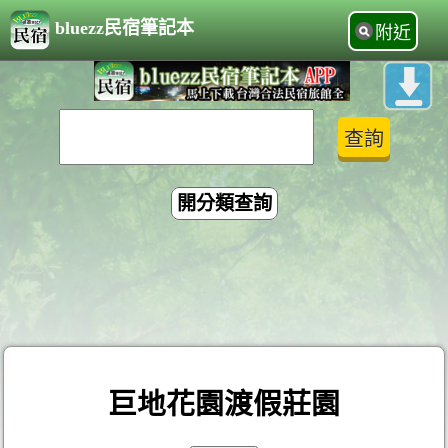
bluezz民宿筆記本
附近
開分類查詢
巨地花園渡假莊園