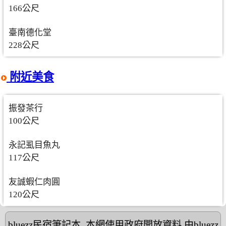
166公尺
臺南德化堂
228公尺
附近美食
振發茶行
100公尺
永記虱目魚丸
117公尺
友誠蝦仁肉圓
120公尺
bluezz民宿筆記本
,本網使用政府開放資料,由bluezz