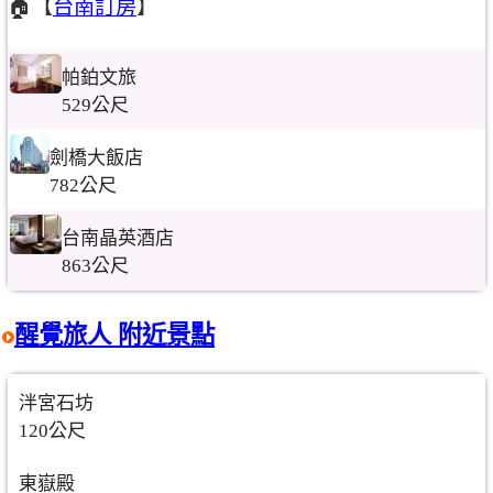
🏠【
台南訂房
】
帕鉑文旅
529公尺
劍橋大飯店
782公尺
台南晶英酒店
863公尺
醒覺旅人 附近景點
泮宮石坊
120公尺
東嶽殿