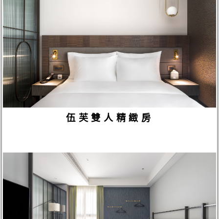
伍芙雙人精緻房