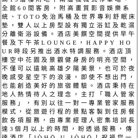
全館60間客房，附高畫質影音娛樂系
統、TOTO免治馬桶及世界專利舒眠床
墊，雙人以上房型設有獨立浴缸及乾濕
分離衛浴設備。酒店美饌空間提供早午
餐及下午茶LOUNGE，HAPPY HO
UR時段另推出酒水特調服務。酒店頂
樓空中花園及景觀健身房的明亮空間，
不僅可以遠眺高雄夕陽美景，也可於夜
晚感受星空下的浪漫，即使不想出門，
也能創造美好的旅宿體驗。酒店秉持在
地人熱情待人之理念，主打「職人管家
服務」，有別以往一對一專業管家服務
模式，從旅遊行程的景點客製到住房餐
飲各項服務，由專業經理人密集培訓長
達3個月以上的時間，盼透過服務，傳
達酒店「JÒHŌ U JÒHŌ！祝福您一