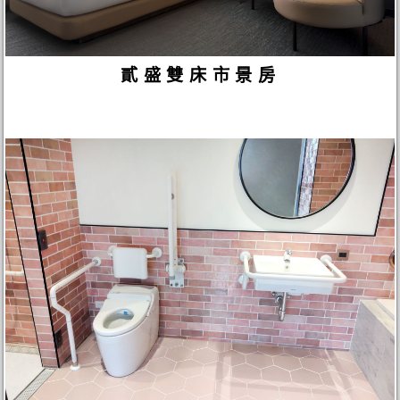
貳盛雙床市景房