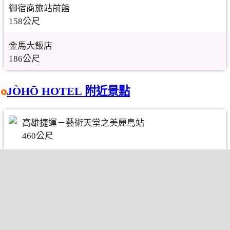
御宿商旅站前館
158公尺
金馬大飯店
186公尺
JÒHŌ HOTEL 附近景點
高雄捷運－藝術天堂之美麗島站
460公尺
光之穹頂-O5R10美麗島捷運站
549公尺
南華商圈／南華觀光夜市
687公尺