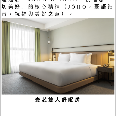
切美好」的核心精神（JÒHŌ，臺語諧
音，祝福與美好之意）。
壹芯雙人舒眠房