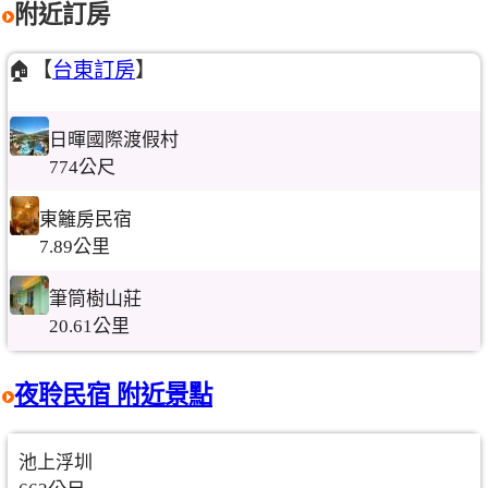
附近訂房
🏠【
台東訂房
】
日暉國際渡假村
774公尺
東籬房民宿
7.89公里
筆筒樹山莊
20.61公里
夜聆民宿 附近景點
池上浮圳