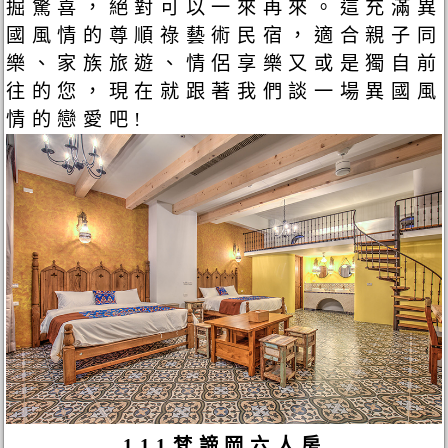
掘驚喜，絕對可以一來再來。這充滿異
國風情的尊順祿藝術民宿，適合親子同
樂、家族旅遊、情侶享樂又或是獨自前
往的您，現在就跟著我們談一場異國風
情的戀愛吧!
111梵諦岡六人房