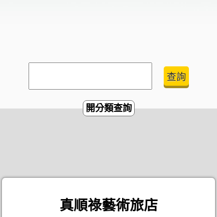
開分類查詢
真順祿藝術旅店