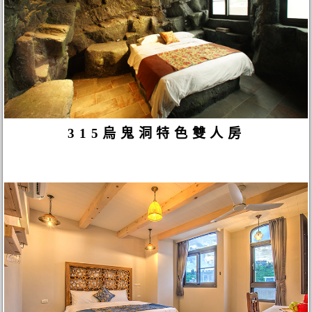
315烏鬼洞特色雙人房