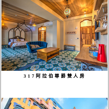
317阿拉伯尊爵雙人房