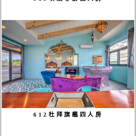
612杜拜旗艦四人房