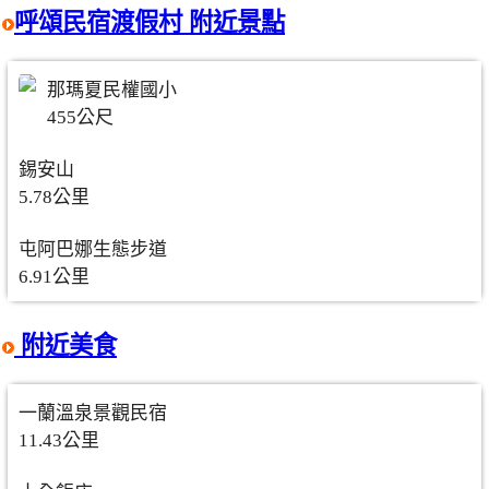
呼頌民宿渡假村 附近景點
那瑪夏民權國小
455公尺
錫安山
5.78公里
屯阿巴娜生態步道
6.91公里
附近美食
一蘭溫泉景觀民宿
11.43公里