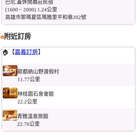
巴尼.蓋休閒農莊民宿
(1600 ~ 2000) 1.24公里
高雄市那瑪夏區瑪雅里平和巷202號
附近訂房
🏠【
嘉義訂房
】
歐都納山野渡假村
11.77公里
林桂園石泉會館
22.2公里
青雅溫泉旅館
22.76公里