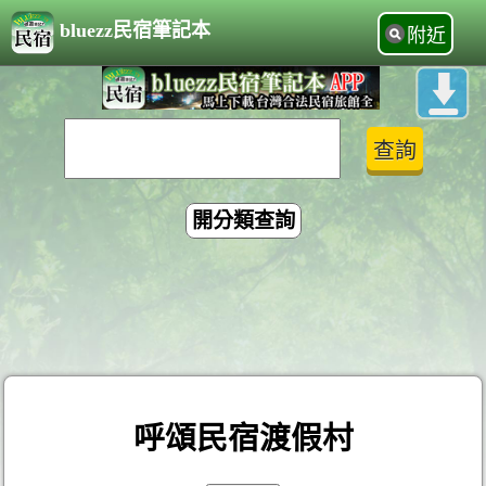
bluezz民宿筆記本
附近
開分類查詢
呼頌民宿渡假村