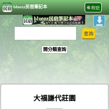
bluezz民宿筆記本
附近
開分類查詢
大福謙代莊園