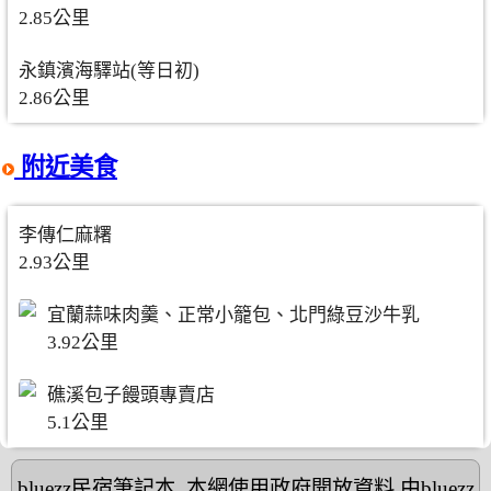
2.85公里
永鎮濱海驛站(等日初)
2.86公里
附近美食
李傳仁麻糬
2.93公里
宜蘭蒜味肉羹、正常小籠包、北門綠豆沙牛乳
3.92公里
礁溪包子饅頭專賣店
5.1公里
bluezz民宿筆記本
,本網使用政府開放資料,由bluezz