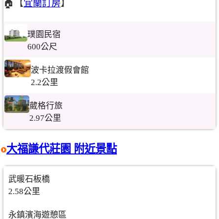
🏠【
宜蘭訂房
】
璞園民宿
600公尺
波卡拉渡假會館
2.2公里
葳格行旅
2.97公里
大福謙代莊園 附近景點
武暖石板橋
2.58公里
永鎮濱海遊憩區