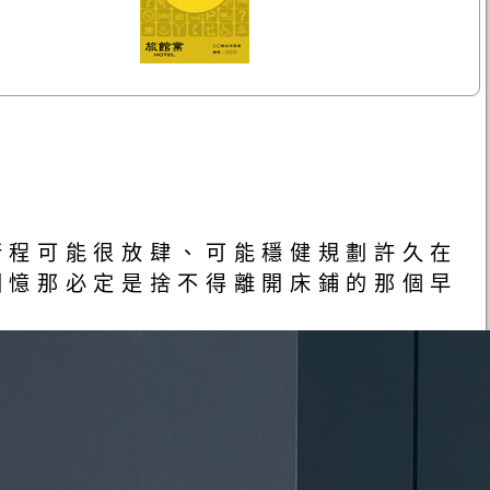
行程可能很放肆、可能穩健規劃許久在
回憶那必定是捨不得離開床鋪的那個早