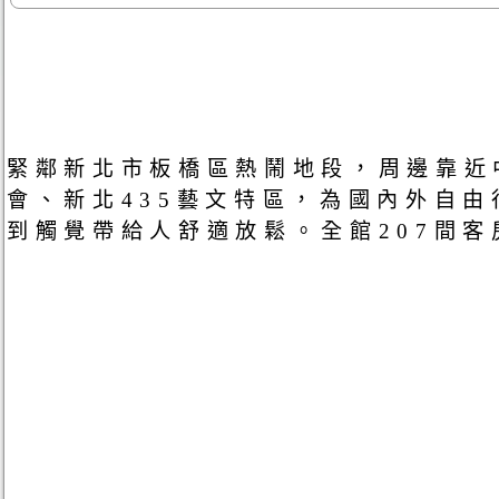
緊鄰新北市板橋區熱鬧地段，周邊靠近
會、新北435藝文特區，為國內外自
到觸覺帶給人舒適放鬆。全館207間