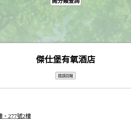
開分類查詢
傑仕堡有氧酒店
、277號2樓