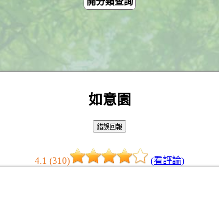
開分類查詢
如意園
4.1 (310)
(看評論)