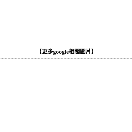
【
更多google相關圖片
】