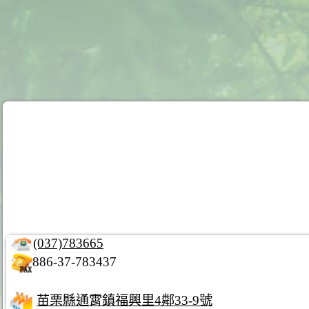
(037)783665
886-37-783437
苗栗縣通霄鎮福興里4鄰33-9號