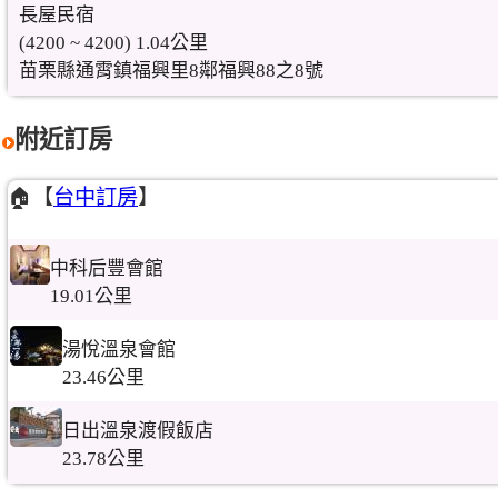
長屋民宿
(4200 ~ 4200) 1.04公里
苗栗縣通霄鎮福興里8鄰福興88之8號
附近訂房
🏠【
台中訂房
】
中科后豐會館
19.01公里
湯悅溫泉會館
23.46公里
日出溫泉渡假飯店
23.78公里