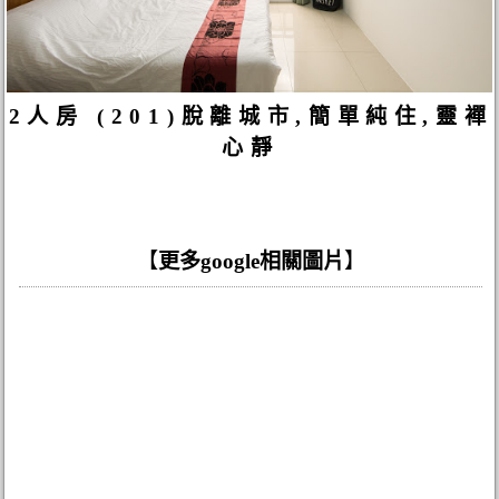
2人房 (201)脫離城市,簡單純住,靈襌
心靜
【
更多google相關圖片
】