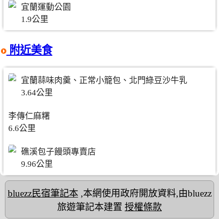
宜蘭運動公園
1.9公里
附近美食
宜蘭蒜味肉羹、正常小籠包、北門綠豆沙牛乳
3.64公里
李傳仁麻糬
6.6公里
礁溪包子饅頭專賣店
9.96公里
bluezz民宿筆記本
,本網使用政府開放資料,由bluezz
旅遊筆記本建置
授權條款