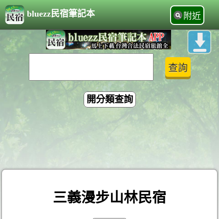
bluezz民宿筆記本
附近
開分類查詢
三義漫步山林民宿