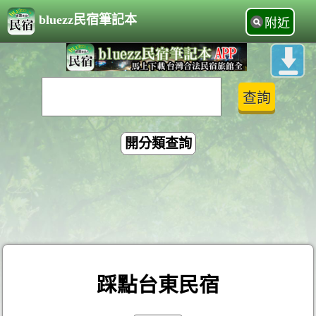
bluezz民宿筆記本
附近
開分類查詢
踩點台東民宿