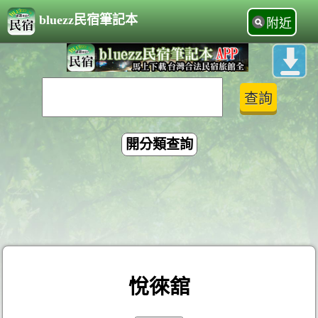
bluezz民宿筆記本
附近
開分類查詢
悅徠舘