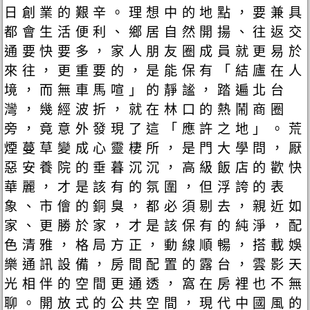
日創業的艱辛。理想中的地點，要兼具
都會生活便利、鄉居自然開揚、往返交
通要快要多，家人朋友圈成員就更易於
來往，更重要的，是能保有「結廬在人
境，而無車馬喧」的靜謐，踏遍北台
灣，幾經波折，就在林口的熱鬧商圈
旁，竟意外發現了這「應許之地」。荒
煙蔓草變成心靈棲所，是門大學問，厭
惡安養院的垂暮沉沉，高級飯店的歡快
華麗，才是該有的氛圍，但浮誇的表
象、市儈的銅臭，都必須剔去，親近如
家、更勝於家，才是該保有的純淨，配
色清雅，格局方正，動線順暢，搭載娛
樂通訊設備，房間配置的露台，雲影天
光相伴的空間更通透，窩在房裡也不無
聊。開放式的公共空間，現代中國風的