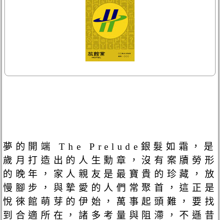
夢的開端 The Prelude銀髮如霜，是
歲月打造出的人生勳章，沒有案牘勞形
的晚年，家人親友是最寶貴的珍藏，放
慢腳步，與摯愛的人們常聚首，這正是
悅徠館萌芽的伊始，萬事起頭難，要找
到合適所在，諸多考量與阻滯，不遜昔