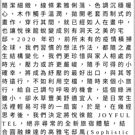
簡潔細緻，線條素雅俐落、色調沉穩暖
心、木作觸手溫潤，拋開老套而制式的
畫作，穿行其間，就已經如人在畫中，
也讓悅徠館蛻變成別有洞天之美的宅
邸。2020 年初，前所未有的疫情橫掃
全球，我們習慣的想法作法，都隨之產
生結構變化，我們更珍惜與家人相處的
時光，壓力或許更嚴峻，隨手可得的小
確幸，將成為紓壓的最好出口，與其等
待遠行，不如利用空檔，隨時來個小旅
行，給自己調勻呼吸的機會，這個綠洲
雖小，卻水草豐美舒適宜人，是日常生
活裡輕易可得的⼀扇窗，於是，在幾經
思考後，我們決定將悅徠館 JOYFUL
TEL，絕非尋常的全新旅宿體驗，結
合圓融練達的高雅宅邸風(Sophistic