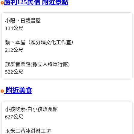
勝利125民宿 附近景點
小陽。日栽書屋
134公尺
繫。本屋（頭分埔文化工作室）
212公尺
族群音樂館(孫立人將軍行館)
522公尺
附近美食
小孩吃素-白小孩疏食館
627公尺
玉米三巷冰淇淋工坊