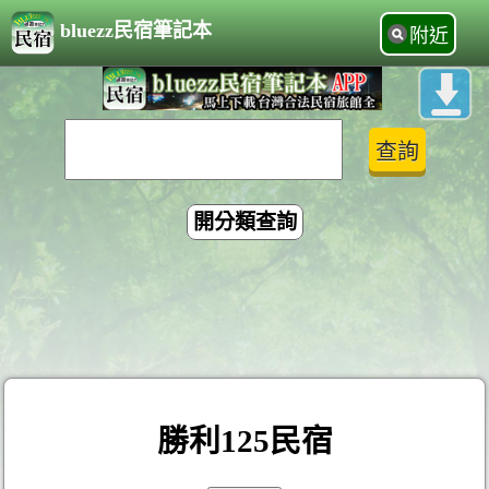
bluezz民宿筆記本
附近
開分類查詢
勝利125民宿