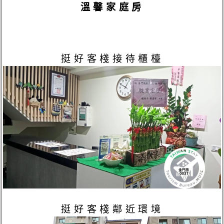
溫馨家庭房
挺好客棧接待櫃檯
挺好客棧鄰近環境