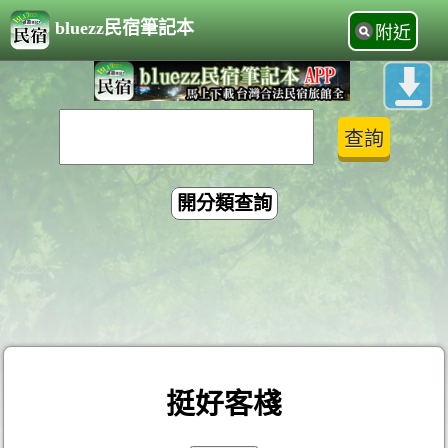
bluezz民宿筆記本
附近
開分類查詢
挺好客棧