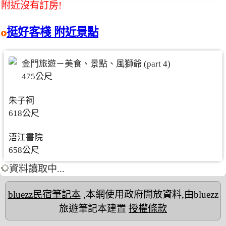
附近沒有訂房!
挺好客棧 附近景點
金門旅遊－美食、景點、風獅爺 (part 4)
475公尺
朱子祠
618公尺
浯江書院
658公尺
資料讀取中...
bluezz民宿筆記本
,本網使用政府開放資料,由bluezz
旅遊筆記本建置
授權條款