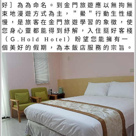
好］為為命名。到金門旅遊應以無拘無
束地漫遊方式為主，＂鱟＂行動生性緩
慢，是旅客在金門旅遊學習的象徵，使
您身心靈都能得到紓解，入住挺好客棧
（Ｇ.Hold Hotel）盼望您能擁有一
個美好的假期，為本飯店服務的宗旨。