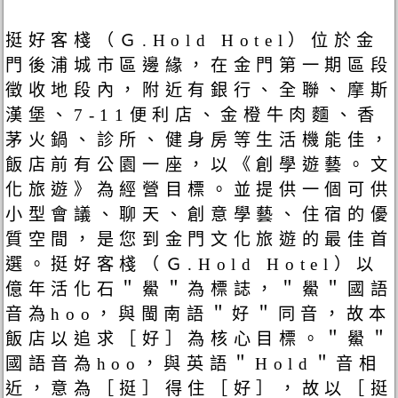
挺好客棧（Ｇ.Hold Hotel）位於金
門後浦城市區邊緣，在金門第一期區段
徵收地段內，附近有銀行、全聯、摩斯
漢堡、7-11便利店、金橙牛肉麵、香
茅火鍋、診所、健身房等生活機能佳，
飯店前有公園一座，以《創學遊藝。文
化旅遊》為經營目標。並提供一個可供
小型會議、聊天、創意學藝、住宿的優
質空間，是您到金門文化旅遊的最佳首
選。挺好客棧（Ｇ.Hold Hotel）以
億年活化石＂鱟＂為標誌，＂鱟＂國語
音為hoo，與閩南語＂好＂同音，故本
飯店以追求［好］為核心目標。＂鱟＂
國語音為hoo，與英語＂Hold＂音相
近，意為［挺］得住［好］，故以［挺