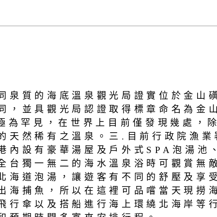
同泉質的海底溫泉觀光局證實位於金山磺
同，並具觀光局認證取得標章命名為金
泉極為罕見，在世界上目前僅發現幾處，
的天然稀有之溫泉。三.目前行政院漁業
港內設有豪華湯屋及戶外式SPA泡湯池
全台獨一無二的海水溫泉浴時可觀賞無
北海道泡湯，讓遊客有不同的舒壓及享受
出海捕魚，所以在這裡可品嚐當天現撈
飛行傘以及搭船進行海上環繞北海岸等