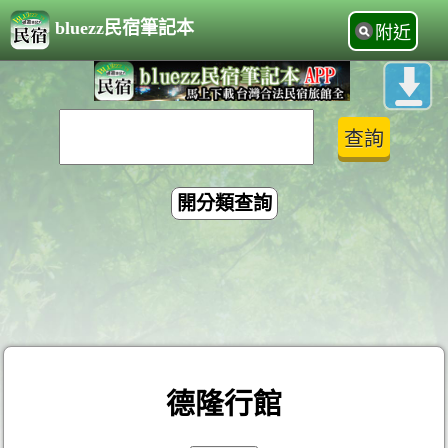
bluezz民宿筆記本
附近
開分類查詢
德隆行館