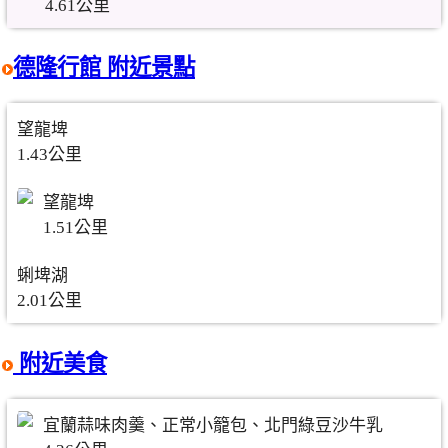
4.61公里
德隆行館 附近景點
望龍埤
1.43公里
望龍埤
1.51公里
蜊埤湖
2.01公里
附近美食
宜蘭蒜味肉羹、正常小籠包、北門綠豆沙牛乳