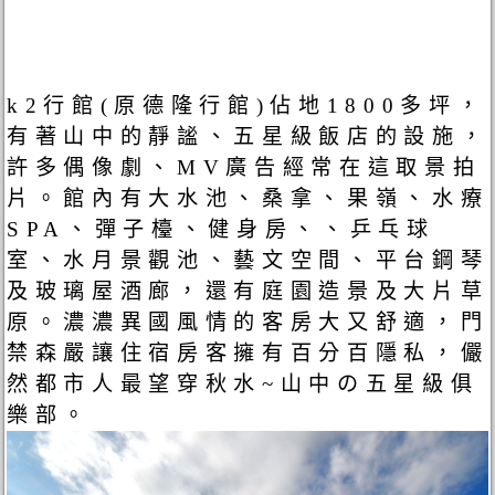
k2行館(原德隆行館)佔地1800多坪，
有著山中的靜謐、五星級飯店的設施，
許多偶像劇、MV廣告經常在這取景拍
片。館內有大水池、桑拿、果嶺、水療
SPA、彈子檯、健身房、、乒乓球
室、水月景觀池、藝文空間、平台鋼琴
及玻璃屋酒廊，還有庭園造景及大片草
原。濃濃異國風情的客房大又舒適，門
禁森嚴讓住宿房客擁有百分百隱私，儼
然都市人最望穿秋水~山中の五星級俱
樂部。