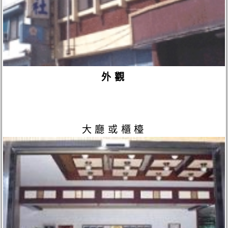
外觀
大廳或櫃檯