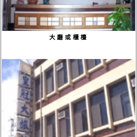
大廳或櫃檯