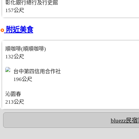
彰化銀行總行及行史館
157公尺
附近美食
順咖啡(順順咖啡)
132公尺
台中第四信用合作社
196公尺
沁園春
213公尺
bluezz