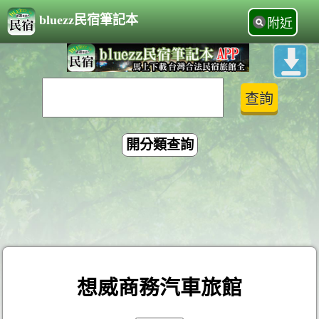
bluezz民宿筆記本
附近
開分類查詢
想威商務汽車旅館