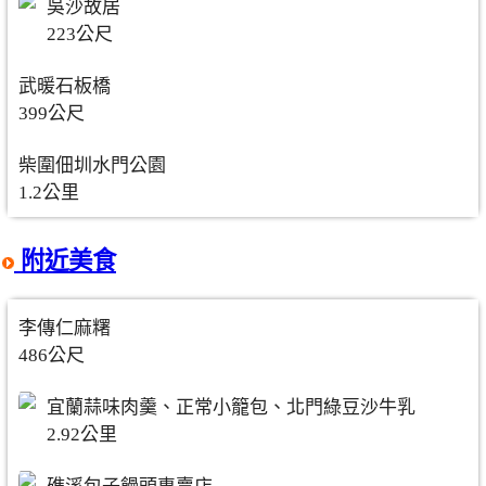
吳沙故居
223公尺
武暖石板橋
399公尺
柴圍佃圳水門公園
1.2公里
附近美食
李傳仁麻糬
486公尺
宜蘭蒜味肉羹、正常小籠包、北門綠豆沙牛乳
2.92公里